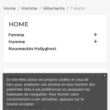
Home
Homme
Vêtements
T-shirts
HOME

Femme

Homme
Nouveautés Hollyghost
BRANDS
Ce site Web utilise ses propres cookies et ceux de
Helvetica
tiers pour améliorer nos services et vous montrer des
publicités liées à vos préférences en analysant vos
Hollyghost
habitudes de navigation. Pour donner votre
consentement à son utilisation, appuyez sur le
Mazalito
bouton Accepter.
Paname Brothers