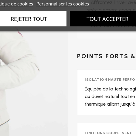
Affrontez l'hiver av
tique de cookies
Personnaliser les cookies
spécialement conçue p
esthétique urbaine mo
REJETER TOUT
TOUT ACCEPTER
votre alliée idéale c
POINTS FORTS &
ISOLATION HAUTE PERF
Équipée de la technologi
au duvet naturel tout en 
thermique allant jusqu'à
FINITIONS COUPE-VENT