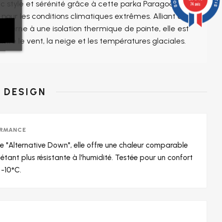
ec style et sérénité grâce à cette parka Paragoose ,
74 avis
our les conditions climatiques extrêmes. Alliant une
derne à une isolation thermique de pointe, elle est
ontre le vent, la neige et les températures glaciales.
 DESIGN
ORMANCE
e "Alternative Down", elle offre une chaleur comparable
étant plus résistante à l'humidité. Testée pour un confort
 -10°C.