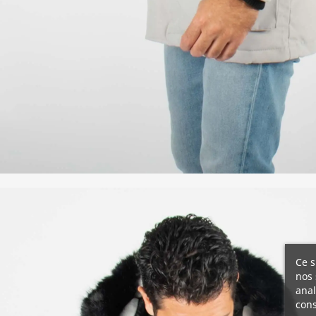
Ce s
nos 
anal
cons