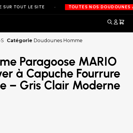
•
OUT LE SITE
TOUTES NOS DOUDOUNES À 99€ S
-S
Catégorie
Doudounes Homme
mme Paragoose MARIO
ver à Capuche Fourrure
e – Gris Clair Moderne