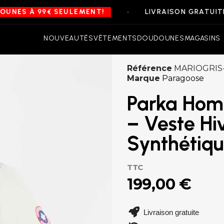
•
 99€ SEULEMENT!
LIVRAISON GRATUITE SUR T
NOUVEAUTÉS
VÊTEMENTS
DOUDOUNES
MAGASINS
Référence
MARIOGRIS
Marque
Paragoose
Parka Ho
– Veste Hi
Synthétiqu
TTC
199,00 €
Livraison gratuite