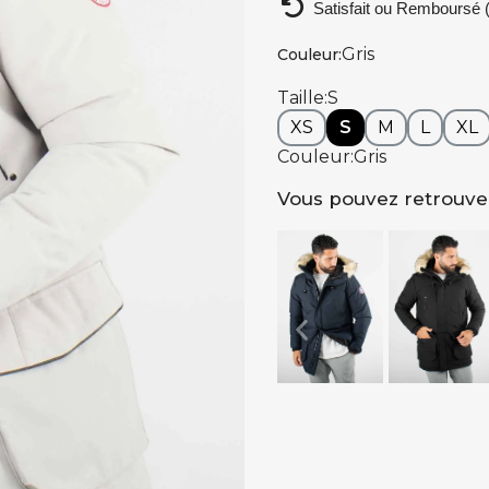
Satisfait ou Remboursé (
Gris
Couleur
Taille
S
XS
S
M
L
XL
Couleur
Gris
Vous pouvez retrouver