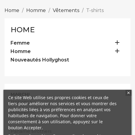
Home
Homme
Vêtements
T-shirts
HOME

Femme

Homme
Nouveautés Hollyghost
MARCHI
Ce site Web utilise ses propres cookies et ceux de
Helvetica
tiers pour améliorer nos services et vous montrer des
publicités liées à vos préférences en analysant vos
Hollyghost
habitudes de navigation. Pour donner votre
consentement à son utilisation, appuyez sur le
Mazalito
bouton Accepter.
Paname Brothers