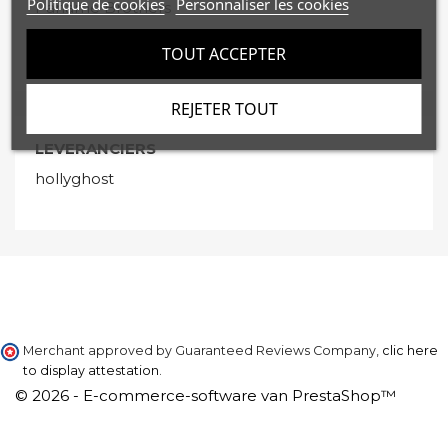
Politique de cookies
Personnaliser les cookies
Paname Brothers
Paragoose
TOUT ACCEPTER
REJETER TOUT
LEVERANCIERS
hollyghost
Merchant approved by Guaranteed Reviews Company,
clic here
to display attestation
.
© 2026 - E-commerce-software van PrestaShop™