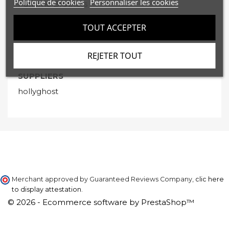
Politique de cookies
Personnaliser les cookies
Paname Brothers
Paragoose
TOUT ACCEPTER
REJETER TOUT
SUPPLIERS
hollyghost
Merchant approved by Guaranteed Reviews Company,
clic here
to display attestation
.
© 2026 - Ecommerce software by PrestaShop™