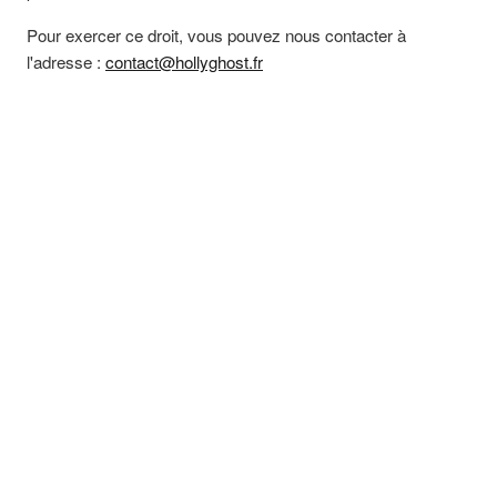
Pour exercer ce droit, vous pouvez nous contacter à
l'adresse :
contact@hollyghost.fr
LIMITATION DE RESPONSABILITÉ
Les informations contenues sur ce site sont aussi précises
que possible et le site est périodiquement remis à jour, mais
peut toutefois contenir des inexactitudes, des omissions ou
des lacunes. Si vous constatez une lacune, erreur ou ce qui
parait être un dysfonctionnement, merci de bien vouloir le
signaler par email à
contact@hollyghost.fr
.
Les liens hypertextes mis en place dans le cadre du présent
site en direction d'autres ressources présentes sur le réseau
Internet ne sauraient engager la responsabilité de
HOLLYTEX.