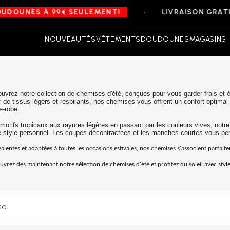
•
DOUNES À 99€ SEULEMENT!
LIVRAISON GRATUI
NOUVEAUTÉS
VÊTEMENTS
DOUDOUNES
MAGASINS
uvrez notre collection de chemises d'été, conçues pour vous garder frais et é
ir de tissus légers et respirants, nos chemises vous offrent un confort optimal 
e-robe.
motifs tropicaux aux rayures légères en passant par les couleurs vives, notre
e style personnel. Les coupes décontractées et les manches courtes vous per
alentes et adaptées à toutes les occasions estivales, nos chemises s'associent parfai
vrez dès maintenant notre sélection de chemises d'été et profitez du soleil avec style