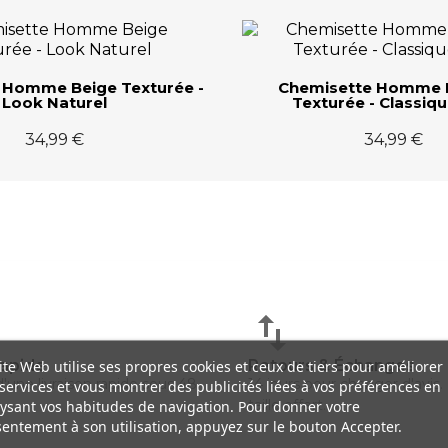
 Homme Beige Texturée -
Chemisette Homme 
Look Naturel
Texturée - Classiqu
34,99 €
34,99 €
rapide
Retours & Échanges
ite Web utilise ses propres cookies et ceux de tiers pour améliorer
'une livraison rapide sous 48
14 jours pour changer d'avis
services et vous montrer des publicités liées à vos préférences en
taille offert.
ysant vos habitudes de navigation. Pour donner votre
entement à son utilisation, appuyez sur le bouton Accepter.