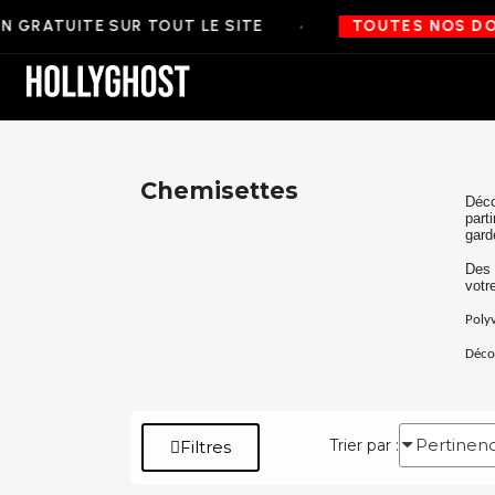
•
 GRATUITE SUR TOUT LE SITE
TOUTES NOS DOU
Accueil
Homme
Vêtements
Chemisettes
Déco
part
gard
Des 
votr
Polyv
Décou
Trier par :
Filtres