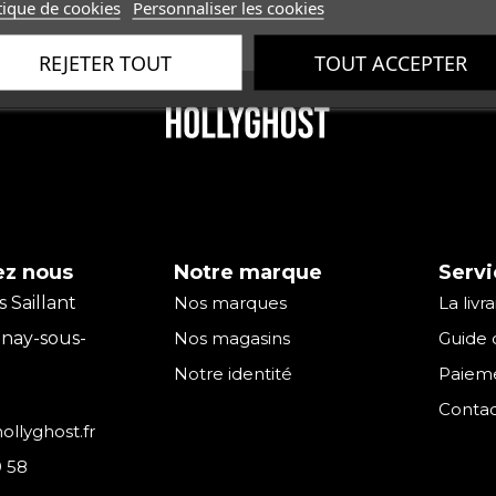
tique de cookies
Personnaliser les cookies
REJETER TOUT
TOUT ACCEPTER
ez nous
Notre marque
Servi
s Saillant
Nos marques
La livr
nay-sous-
Nos magasins
Guide d
Notre identité
Paieme
Contac
llyghost.fr
9 58