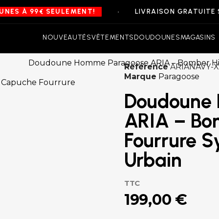
•
À 99€ SEULEMENT!
LIVRAISON GRATUITE SUR 
NOUVEAUTÉS
VÊTEMENTS
DOUDOUNES
MAGASINS
Référence
ARIANAVY-
Marque
Paragoose
Doudoune
ARIA – Bo
Fourrure S
Urbain
TTC
199,00 €