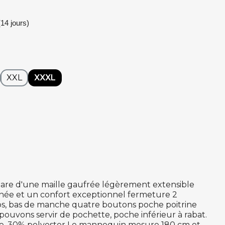
14 jours)
XXL
XXXL
are d'une maille gaufrée légèrement extensible
née et un confort exceptionnel fermeture 2
os, bas de manche quatre boutons poche poitrine
pouvons servir de pochette, poche inférieur à rabat.
ose, 30% polyester Le mannequin mesure 180 cm et