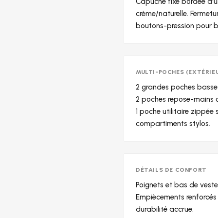
Capuche fixe bordée d'u
crème/naturelle. Fermetu
boutons-pression pour bl
MULTI-POCHES (EXTÉRIE
2 grandes poches basse
2 poches repose-mains ob
1 poche utilitaire zippé
compartiments stylos.
DÉTAILS DE CONFORT
Poignets et bas de veste
Empiècements renforcés 
durabilité accrue.