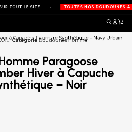
•
TOUT LE SITE
TOUTES NOS DOUDOUNES À 99€ 
XXXL
Catégorie
Doudounes Homme
 Homme Paragoose
mber Hiver à Capuche
ynthétique – Noir