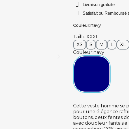
Livraison gratuite
Satisfait ou Remboursé (
navy
Couleur
Taille
XXXL
XS
S
M
L
XL
Couleur
navy
Cette veste homme se p
pour une élégance raffi
boutons, deux fentes d
avec doubleur fantaisie 
composition : 70% visc