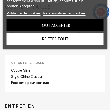
consentement à son utilisation, appuyez sur le
bouton Accepter.
COUPE & TAILLE
9.4
/10
Politique de cookies
Personnaliser les cookies
74 avis
TOUT ACCEPTER
DESCRIPTION
Chino classique ajusté, idéal pour une allure chic et
REJETER TOUT
casual au quotidien.
CARACTÉRISTIQUES
Coupe Slim
Style Chino Casual
Passants pour ceinture
ENTRETIEN