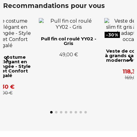
Recommandations pour vous
-30%
Veste de co
-30%
à grands car
ol roulé YY02 -
moderne et
Gris
Veste de costume gris
118,
9,00 €
à grands carreaux, look
169,
moderne et audacieux
118,30 €
169,00 €